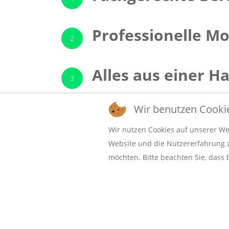
Professionelle M
2
Alles aus einer H
3
Wir benutzen Cooki
100% Rundumserv
4
Wir nutzen Cookies auf unserer Web
Website und die Nutzererfahrung zu
möchten. Bitte beachten Sie, dass 
©2026 Bauelemente Vallas. Alle Rechte vorbehalten
Datenschutz/
Impressum