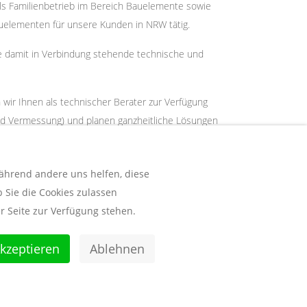
 als Familienbetrieb im Bereich Bauelemente sowie
lementen für unsere Kunden in NRW tätig.
e damit in Verbindung stehende technische und
wir Ihnen als technischer Berater zur Verfügung
d Vermessung) und planen ganzheitliche Lösungen
r Ihrem Sachbearbeiter / Architekten.
ofläche und einer Ausstellung zur Präsentation
während andere uns helfen, diese
uf der Hülserstraße 123 in Krefeld.
 Sie die Cookies zulassen
r Seite zur Verfügung stehen.
kzeptieren
Ablehnen
02151 300 628
info@bauelemente-vallas.de