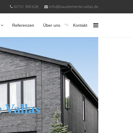
02151 300 628
info@bauelemente-vallas.de
">
Referenzen
Über uns
Kontakt
 Vallas