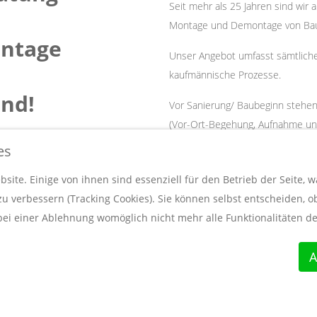
Seit mehr als 25 Jahren sind wir
Montage und Demontage von Baue
ontage
Unser Angebot umfasst sämtlich
kaufmännische Prozesse.
and!
Vor Sanierung/ Baubeginn stehen 
(Vor-Ort-Begehung, Aufnahme un
in Zusammenarbeit mit Ihnen ode
es
ice
Unsere Geschäftsräume - mit Bür
site. Einige von ihnen sind essenziell für den Betrieb der Seite, 
unserer Produkte- befinden sich a
 verbessern (Tracking Cookies). Sie können selbst entscheiden, ob
bei einer Ablehnung womöglich nicht mehr alle Funktionalitäten de
A
. Designed by
Alexander Vallas