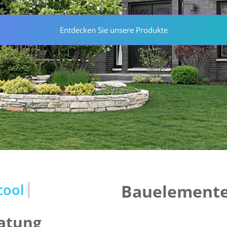
Entdecken Sie unsere Produkte
le
cool
Bauelemente
atung