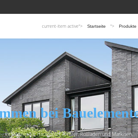
current-item active">
">
Startseite
Produkte
mmen bei Bauelemente
Ihr Partner für Haustüren, Fenster, Rollladen und Markisen.