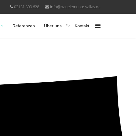
02151 300 628
info@bauelemente-vallas.de
">
Referenzen
Über uns
Kontakt