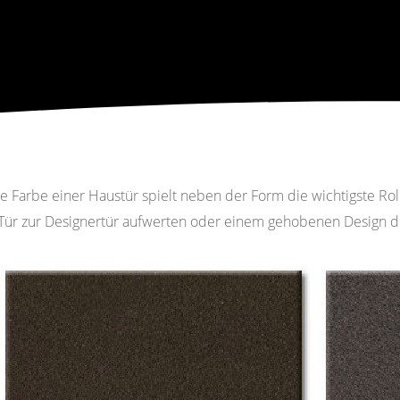
e Farbe einer Haustür spielt neben der Form die wichtigste Rol
 Tür zur Designertür aufwerten oder einem gehobenen Design de