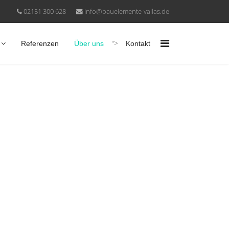
02151 300 628
info@bauelemente-vallas.de
">
Referenzen
Über uns
Kontakt